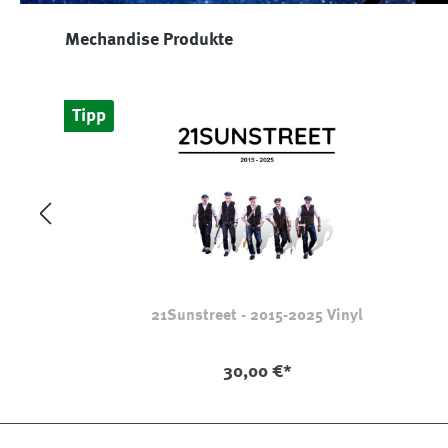
Produktgalerie überspringen
Mechandise Produkte
Tipp
21Sunstreet - 2015-2025 Vinyl
30,00 €*